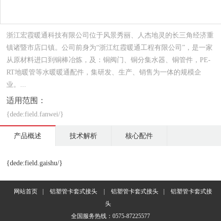
浙江宏霞暖通科技有限公司位于风景秀丽、人杰地灵的长三角经济重
镇诸暨市店口镇。公司前身为“浙江红霞暖通工程有限公司”，是一家
从原材料进口到铜棒冶炼，及：铜阀门、铜分集水器、铜管件，PE-
RT地暖管等水暖暖通配件，集研发、生产、销售为一体的规模企
业。...
适用范围：
{dede:field.fanwei/}
产品概述
技术解析
核心配件
{dede:field.gaishu/}
网站首页
|
铝塑管卡套式接头
|
铝塑管卡套式接头
|
铝塑管卡套式接
头
全国服务热线：0575-87225577