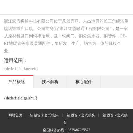
浙江宏霞暖通科技有限公司位于风景秀丽、人杰地灵的长三角经济重
镇诸暨市店口镇。公司前身为“浙江红霞暖通工程有限公司”，是一家
从原材料进口到铜棒冶炼，及：铜阀门、铜分集水器、铜管件，PE-
RT地暖管等水暖暖通配件，集研发、生产、销售为一体的规模企
业。...
适用范围：
{dede:field.fanwei/}
产品概述
技术解析
核心配件
{dede:field.gaishu/}
网站首页
|
铝塑管卡套式接头
|
铝塑管卡套式接头
|
铝塑管卡套式接
头
全国服务热线：0575-87225577